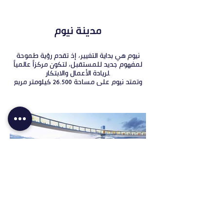
مدينة نيوم
نيوم هي بداية التغيير، إذ تقدم رؤية طموحة
لمفهوم جديد للمستقبل، لتكون مركزاً عالمياً
لريادة الأعمال والابتكار.
وتمتد نيوم على مساحة 26.500 كيلومتر مربع
وستعمل بالكامل على الطاقة المتجددة، لتكون
وجهة وموطناً للحالمين ومجتمعاً نابضاً بالحياة
تقدم من خلاله حلولاً مؤثرة ومبتكرة.
وتماشياً مع رؤية المملكة 2030، فإن الاقتصاد
الدائري في نيوم، ونهجها الخالي من الكربون،
والتصميم المبتكر سيعيد تعريف الحياة الحضرية،
ويعزز الاستدامة ويحسن نوعية الحياة بشكل عام.
Load More